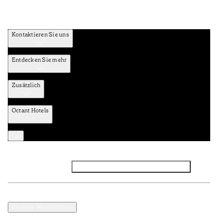
Kontaktieren Sie uns
Entdecken Sie mehr
Zusätzlich
Octant Hotels
Facebook
Instagram
Abonnieren Sie den NEWSLETTER
Datenschutz und Datenpolitik
Geschäftsbedingungen
Cookies-Modal öffnen