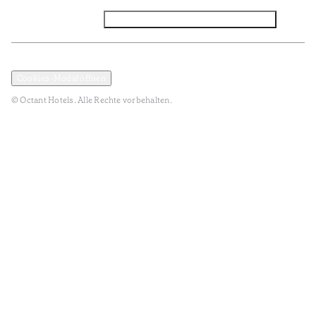
Facebook
Instagram
Abonnieren Sie den NEWSLETTER
Datenschutz und Datenpolitik
Geschäftsbedingungen
Cookies-Modal öffnen
© Octant Hotels. Alle Rechte vorbehalten.