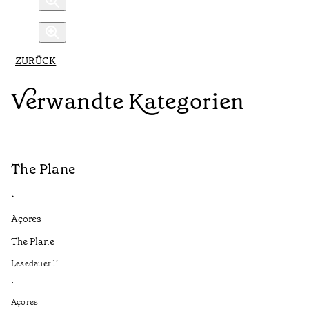
ZURÜCK
Verwandte Kategorien
The Plane
B
•
•
Açores
Aç
The Plane
If
to
Lesedauer
1
’
Le
•
•
Açores