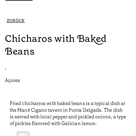
ZURÜCK
Chícharos with Baked
Beans
•
Açores
Fried chicharros with baked beans is a typical dish at
the Mané Cigano tavern in Ponta Delgada. The dish
is served with local pepper and pickled onions, a type
of pickles flavored with Galician lemon.