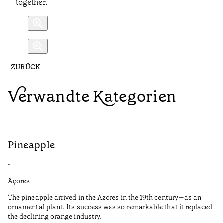
together.
ZURÜCK
Verwandte Kategorien
Pineapple
G
•
•
Açores
Aç
The pineapple arrived in the Azores in the 19th century—as an
Th
ornamental plant. Its success was so remarkable that it replaced
Mi
the declining orange industry.