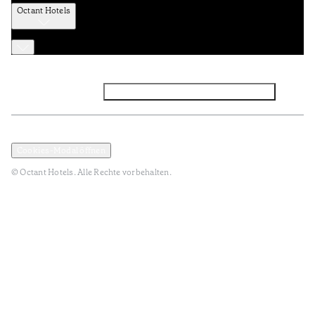
Octant Hotels
Facebook
Instagram
Abonnieren Sie den NEWSLETTER
Datenschutz und Datenpolitik
Geschäftsbedingungen
Cookies-Modal öffnen
© Octant Hotels. Alle Rechte vorbehalten.