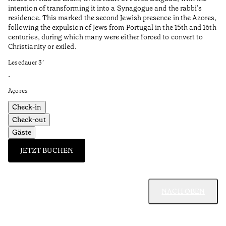
intention of transforming it into a Synagogue and the rabbi’s
•
residence. This marked the second Jewish presence in the Azores,
Al
following the expulsion of Jews from Portugal in the 15th and 16th
centuries, during which many were either forced to convert to
Christianity or exiled.
Lesedauer
3
’
•
Açores
Check-in
Check-out
Gäste
JETZT BUCHEN
NACH OBEN