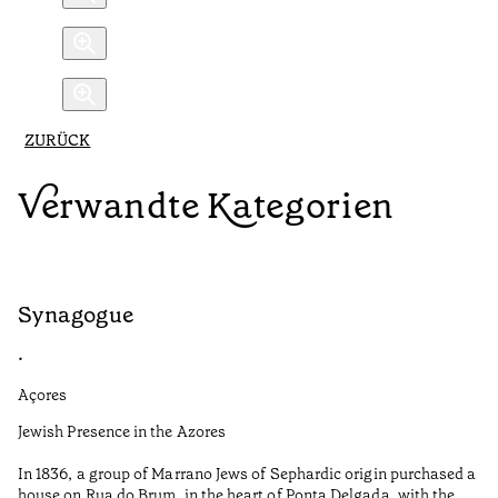
ZURÜCK
Verwandte Kategorien
Synagogue
R
•
•
Açores
Al
Jewish Presence in the Azores
Fe
to
In 1836, a group of Marrano Jews of Sephardic origin purchased a
Le
house on Rua do Brum, in the heart of Ponta Delgada, with the