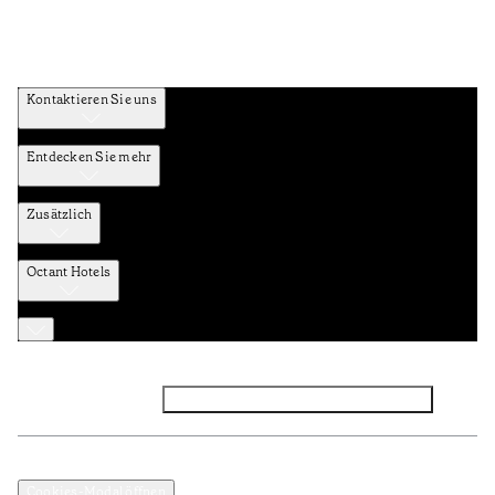
Kontaktieren Sie uns
Entdecken Sie mehr
Zusätzlich
Octant Hotels
Facebook
Instagram
Abonnieren Sie den NEWSLETTER
Datenschutz und Datenpolitik
Geschäftsbedingungen
Cookies-Modal öffnen