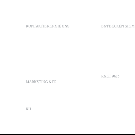
KONTAKTIEREN SIE UNS
ENTDECKEN SIE 
+351 266 248 530
FAQs
Herdade do Perdiganito, lt 52
GDS Code
Nossa Senhora de Machede
Agenda
info-evora@octanthotels.com
Galerie
reservations-
Standort &
evora@octanthotels.com
RNET 9613
MARKETING & PR
Werbung
marketing@octanthotels.com
Beschwerd
Schlichtu
RH
Canal de d
rh@octanthotels.com