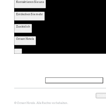
Kontaktieren Sie uns
Entdecken Sie mehr
Zusätzlich
Octant Hotels
Facebook
Instagram
Abonnieren Sie den NEWSLETTER
Datenschutz und Datenpolitik
Geschäftsbedingungen
Cooki
© Octant Hotels. Alle Rechte vorbehalten.