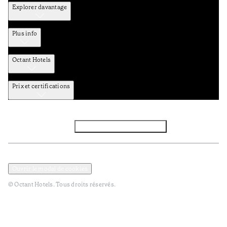
Explorer davantage
Plus info
Octant Hotels
Prix et certifications
Facebook
Instagram
S’abonner à la newsletter
Politique de confidentialité et de données
Termes et Conditions
Ouvrir le modal de cookies
© Octant Hotels. Tous droits réservés.