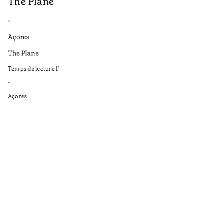
The Plane
B
•
•
Açores
Aç
The Plane
If
to
Temps de lecture
1
’
Te
•
•
Açores
Aç