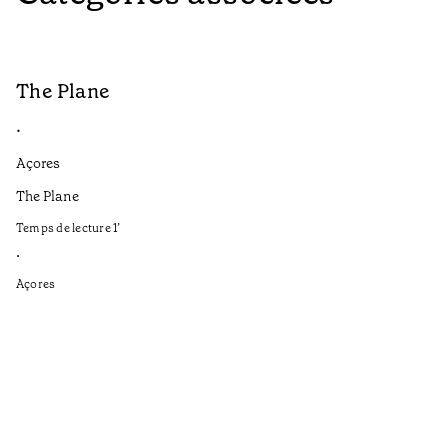
The Plane
B
•
•
Açores
Aç
The Plane
If
to
Temps de lecture
1
’
Te
•
•
Açores
Aç