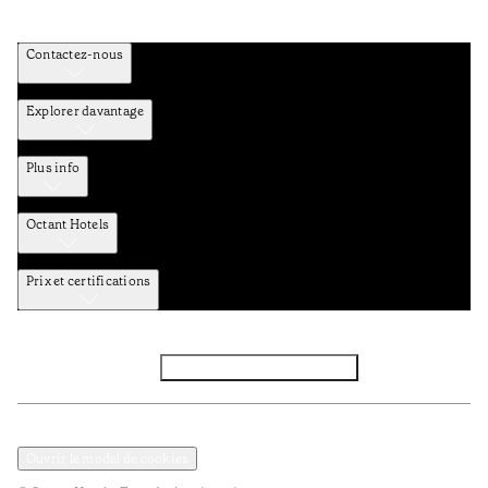
Contactez-nous
Explorer davantage
Plus info
Octant Hotels
Prix et certifications
Facebook
Instagram
S’abonner à la newsletter
Politique de confidentialité et de données
Termes et Conditions
Ouvrir le modal de cookies