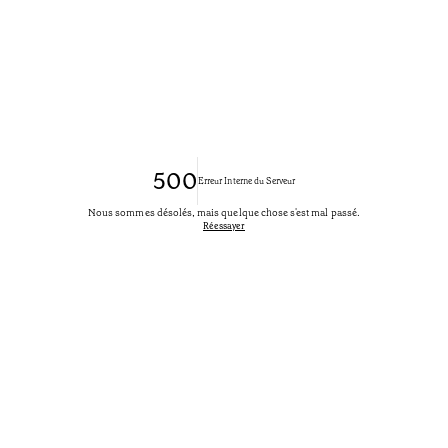
500
Erreur Interne du Serveur
Nous sommes désolés, mais quelque chose s'est mal passé.
Réessayer