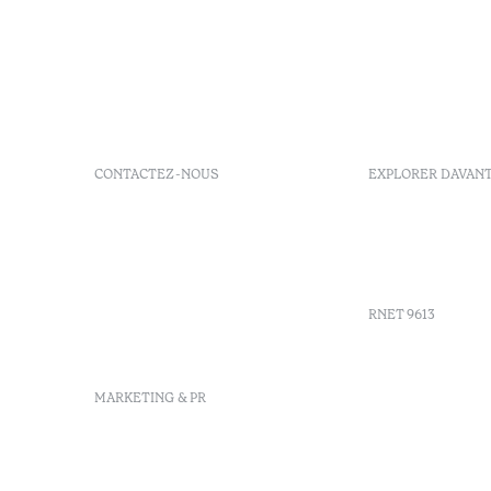
CONTACTEZ-NOUS
EXPLORER DAVAN
+351 266 248 530
FAQs
Herdade do Perdiganito, Lt
GDS Code
52 Nossa Senhora de
Agenda
Machede, Évora, Portugal
info-evora@octanthotels.com
RNET 9613
reservations-
evora@octanthotels.com
Recruteme
MARKETING & PR
Livre de r
Centre d'a
Canal de d
marketing@octanthotels.com