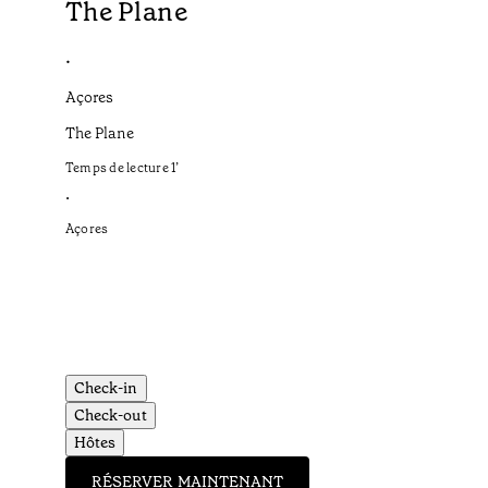
The Plane
•
Açores
The Plane
Temps de lecture
1
’
•
Açores
Check-in
Check-out
Hôtes
RÉSERVER MAINTENANT