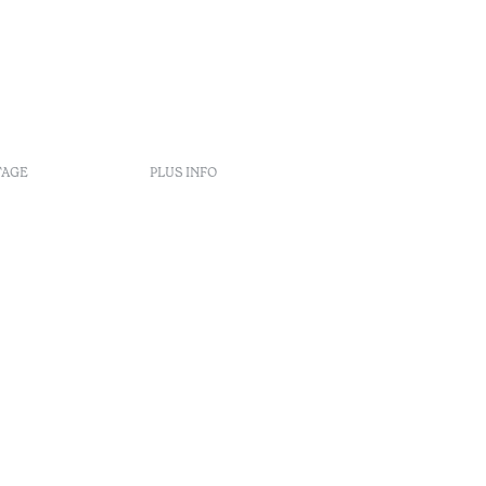
TAGE
PLUS INFO
s
nt
éclamation
rbitrage
enúncia