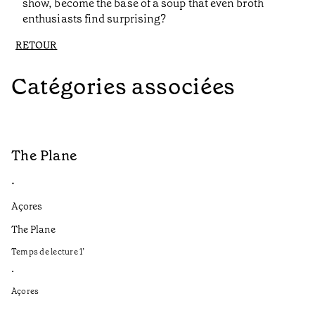
show, become the base of a soup that even broth
enthusiasts find surprising?
RETOUR
Catégories associées
The Plane
B
•
•
Açores
Aç
The Plane
If
to
Temps de lecture
1
’
Te
•
•
Açores
Aç