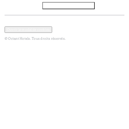
Facebook
Instagram
S’abonner à la newsletter
Politique de confidentialité et de données
Termes et Conditions
Ouvrir le modal de cookies
© Octant Hotels. Tous droits réservés.