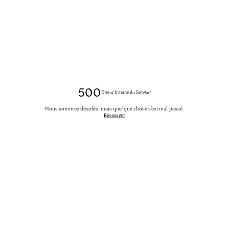
500
Erreur Interne du Serveur
Nous sommes désolés, mais quelque chose s'est mal passé.
Réessayer