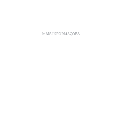
MAIS INFORMAÇÕES
nto
eclamações
Arbitragem
enúncias