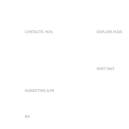
CONTACTE-NOS
EXPLORE MAIS
+351 266 248 530
FAQs
Herdade do Perdiganito, Lt
GDS
52 Nossa Senhora de
Agenda
Machede, Évora, Portugal
info-evora@octanthotels.com
RNET 9613
reservations-
evora@octanthotels.com
Recrutame
MARKETING & PR
Livro de r
Centro de 
Canal de d
marketing@octanthotels.com
RH