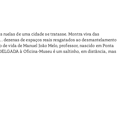
Cade
•
Açores
 ruelas de uma cidade se tratasse. Montra viva das
A madeira
ear... dezenas de espaços reais resgatados ao desmantelamento
local, ro
to de vida de Manuel João Melo, professor, nascido em Ponta
A DELGADA à Oficina-Museu é um saltinho, em distância, mas
Na carpin
memórias
Tempo de l
•
Açores