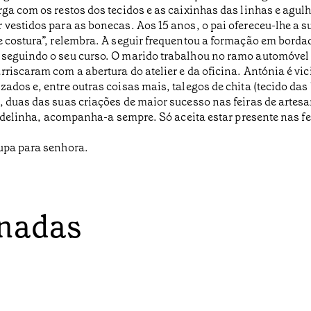
rga com os restos dos tecidos e as caixinhas das linhas e agu
r vestidos para as bonecas. Aos 15 anos, o pai ofereceu-lhe a
e costura”, relembra. A seguir frequentou a formação em bordad
 seguindo o seu curso. O marido trabalhou no ramo automóvel 
riscaram com a abertura do atelier e da oficina. Antónia é vic
ados e, entre outras coisas mais, talegos de chita (tecido das
 duas das suas criações de maior sucesso nas feiras de artesan
 cadelinha, acompanha-a sempre. Só aceita estar presente nas f
oupa para senhora.
onadas