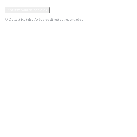
Política de Privacidade e Dados Pessoais
Termos e Condições
Abrir modal de cookies
© Octant Hotels. Todos os direitos reservados.