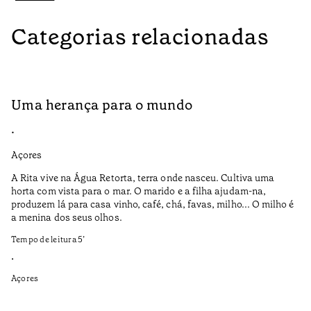
Categorias relacionadas
Uma herança para o mundo
A
•
•
Açores
Aç
A Rita vive na Água Retorta, terra onde nasceu. Cultiva uma
Os
horta com vista para o mar. O marido e a filha ajudam-na,
pr
produzem lá para casa vinho, café, chá, favas, milho... O milho é
19
a menina dos seus olhos.
Te
Tempo de leitura
5
’
•
•
Aç
Açores