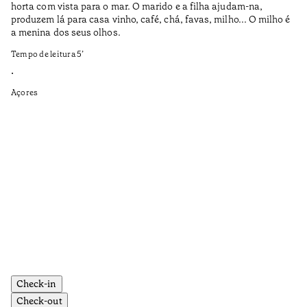
horta com vista para o mar. O marido e a filha ajudam-na,
pr
produzem lá para casa vinho, café, chá, favas, milho... O milho é
19
a menina dos seus olhos.
Te
Tempo de leitura
5
’
•
•
Aç
Açores
Check-in
Check-out