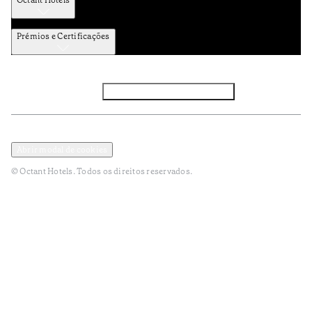
Octant Hotels
Prémios e Certificações
Facebook
Instagram
Subscrever NEWSLETTER
Política de Privacidade e Dados Pessoais
Termos e Condições
Abrir modal de cookies
© Octant Hotels. Todos os direitos reservados.