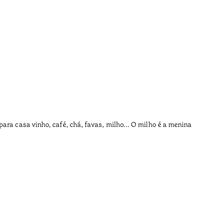
A vid
•
Açores
ara casa vinho, café, chá, favas, milho... O milho é a menina
Os pais n
Tempo de l
•
Açores