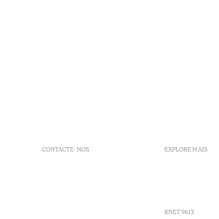
CONTACTE-NOS
EXPLORE MAIS
+351 266 248 530
FAQs
Herdade do Perdiganito, Lt
GDS
52 Nossa Senhora de
Agenda
Machede, Évora, Portugal
info-evora@octanthotels.com
RNET 9613
reservations-