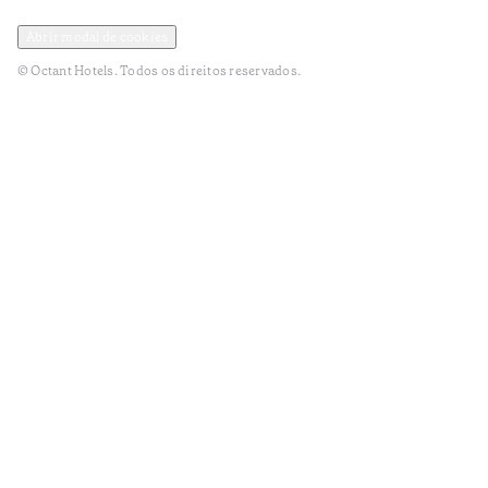
Política de Privacidade e Dados Pessoais
Termos e Condições
Abrir modal de cookies
© Octant Hotels. Todos os direitos reservados.