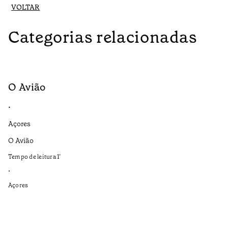
VOLTAR
Categorias relacionadas
O Avião
M
•
•
Açores
Aç
O Avião
Se
ap
Tempo de leitura
1
’
Te
•
•
Açores
Aç