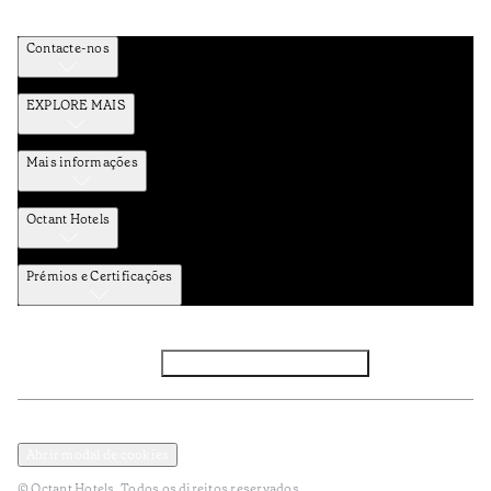
Contacte-nos
EXPLORE MAIS
Mais informações
Octant Hotels
Prémios e Certificações
Facebook
Instagram
Subscrever NEWSLETTER
Política de Privacidade e Dados Pessoais
Termos e Condições
Abrir modal de cookies
© Octant Hotels. Todos os direitos reservados.