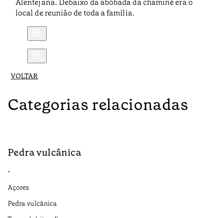
Alentejana. Debaixo da abóbada da chaminé era o
local de reunião de toda a família.
VOLTAR
Categorias relacionadas
Pedra vulcânica
N
•
•
Açores
Aç
Pedra vulcânica
Es
a 