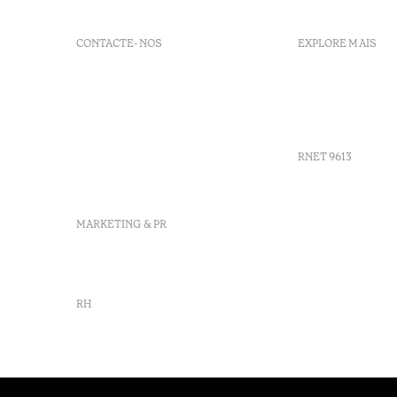
CONTACTE-NOS
EXPLORE MAIS
+351 266 248 530
FAQs
Herdade do Perdiganito, Lt
GDS
52 Nossa Senhora de
Agenda
Machede, Évora, Portugal
info-evora@octanthotels.com
RNET 9613
reservations-
evora@octanthotels.com
Recrutame
MARKETING & PR
Livro de r
Centro de 
Canal de d
marketing@octanthotels.com
RH
rh@octanthotels.com