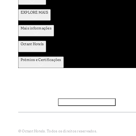
EXPLORE MAIS
Mais informações
Octant Hotels
Prémios e Certificações
Facebook
Instagram
Subscrever NEWSLETTER
Política de Privacidade e Dados Pessoais
Termos e Condiçõe
© Octant Hotels. Todos os direitos reservados.