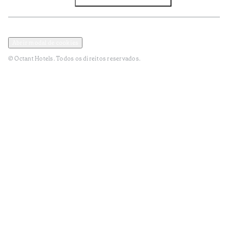
Facebook
Instagram
Subscrever NEWSLETTER
Política de Privacidade e Dados Pessoais
Termos e Condições
Abrir modal de cookies
© Octant Hotels. Todos os direitos reservados.