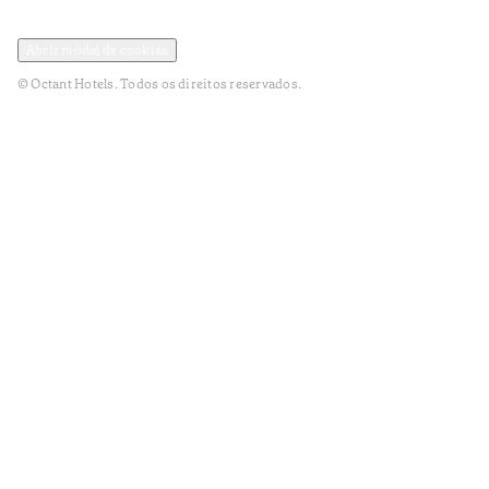
Política de Privacidade e Dados Pessoais
Termos e Condições
Abrir modal de cookies
© Octant Hotels. Todos os direitos reservados.