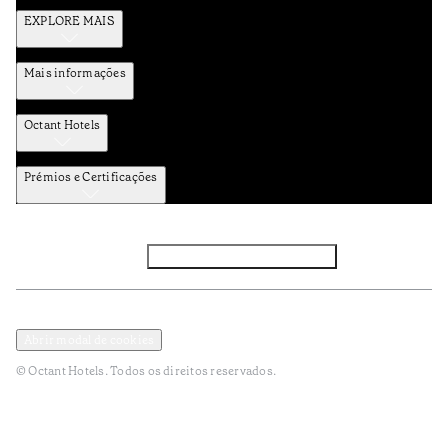
EXPLORE MAIS
Mais informações
Octant Hotels
Prémios e Certificações
Facebook
Instagram
Subscrever NEWSLETTER
Política de Privacidade e Dados Pessoais
Termos e Condições
Abrir modal de cookies
© Octant Hotels. Todos os direitos reservados.