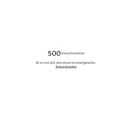
500
Interner Serverfehler
Es tut uns leid, aber etwas ist schief gelaufen.
Erneut versuchen