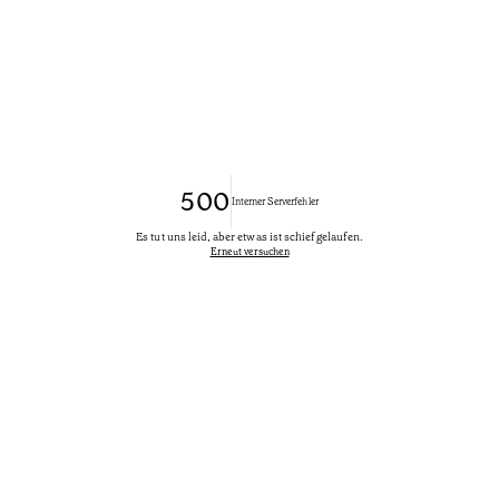
500
Interner Serverfehler
Es tut uns leid, aber etwas ist schief gelaufen.
Erneut versuchen