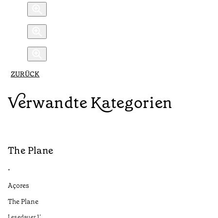
ZURÜCK
Verwandte Kategorien
The Plane
B
•
•
Açores
Aç
The Plane
If
to
Lesedauer
1
’