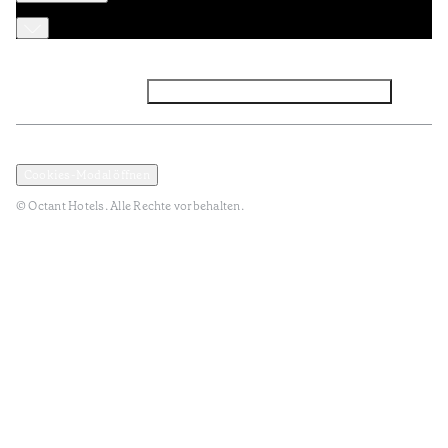
Facebook
Instagram
Abonnieren Sie den NEWSLETTER
Datenschutz und Datenpolitik
Geschäftsbedingungen
Cookies-Modal öffnen
© Octant Hotels. Alle Rechte vorbehalten.