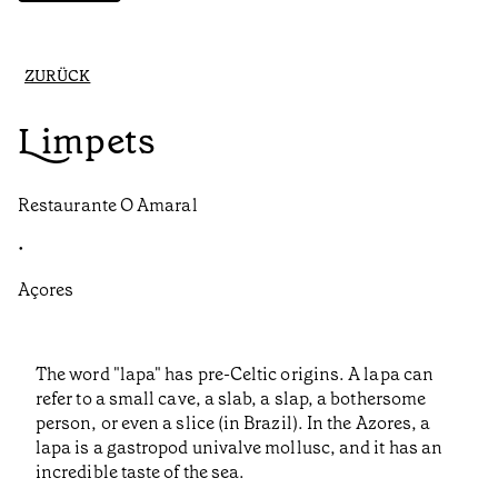
ZURÜCK
Limpets
Restaurante O Amaral
•
Açores
The word "lapa" has pre-Celtic origins. A lapa can
refer to a small cave, a slab, a slap, a bothersome
person, or even a slice (in Brazil). In the Azores, a
lapa is a gastropod univalve mollusc, and it has an
incredible taste of the sea.