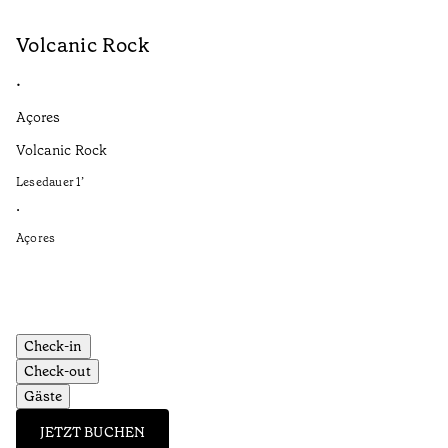
Volcanic Rock
V
•
•
Açores
Aç
Volcanic Rock
We
in
Lesedauer
1
’
Le
•
•
Açores
Aç
Check-in
Check-out
Gäste
JETZT BUCHEN