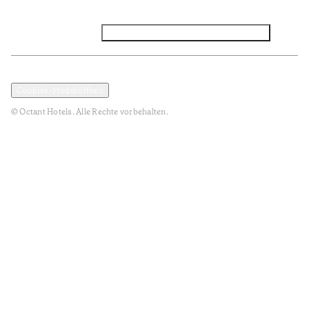
Facebook
Instagram
Abonnieren Sie den NEWSLETTER
Datenschutz und Datenpolitik
Geschäftsbedingungen
Cookies-Modal öffnen
© Octant Hotels. Alle Rechte vorbehalten.