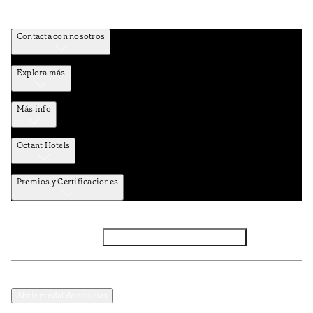
Contacta con nosotros
Explora más
Más info
Octant Hotels
Premios y Certificaciones
Facebook
Instagram
Suscribirse al NEWSLETTER
Política de privacidad y datos
Términos y Condiciones
Abrir modal de cookies