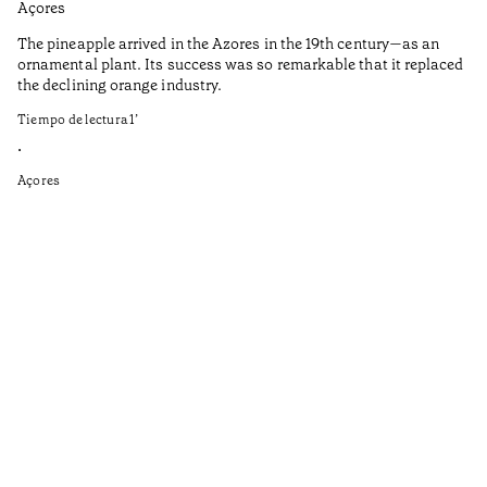
Açores
Aç
The pineapple arrived in the Azores in the 19th century—as an
Th
ornamental plant. Its success was so remarkable that it replaced
Mi
the declining orange industry.
An
Tiempo de lectura
1
’
di
ha
•
fi
Açores
an
to
Ga
as
sp
wi
th
on
of
le
ga
ev
Ti