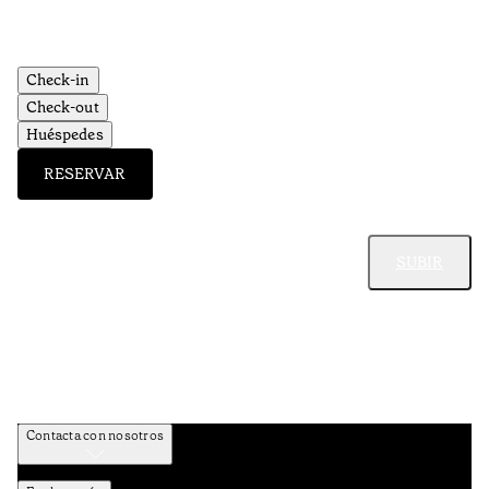
•
Aç
Check-in
Check-out
Huéspedes
RESERVAR
SUBIR
Contacta con nosotros