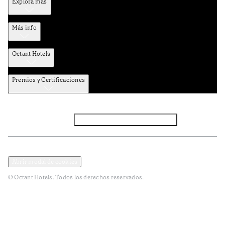
Explora más
Más info
Octant Hotels
Premios y Certificaciones
Facebook
Instagram
Suscribirse al NEWSLETTER
Política de privacidad y datos
Términos y Condiciones
Abrir modal de cookies
© Octant Hotels. Todos los derechos reservados.