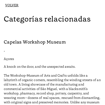
VOLVER
Categorías relacionadas
Capelas Workshop Museum
F
•
•
Açores
Aç
A knock on the door, and the unexpected awaits.
Wo
The Workshop-Museum of Arts and Crafts unfolds like a
Pa
labyrinth of organic corners, resembling the winding streets of an
un
old town. A living showcase of the manufacturing and
Ma
commercial activities of São Miguel, with a blacksmith’s
tu
workshop, pharmacy, record shop, pottery, carpentry, and
be
weaving room—dozens of real spaces, rescued from dismantling,
Ti
with original signs and preserved memories. Unlike any museum