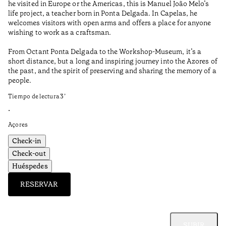
he visited in Europe or the Americas, this is Manuel João Melo’s
•
life project, a teacher born in Ponta Delgada. In Capelas, he
Aç
welcomes visitors with open arms and offers a place for anyone
wishing to work as a craftsman.
From Octant Ponta Delgada to the Workshop-Museum, it’s a
short distance, but a long and inspiring journey into the Azores of
the past, and the spirit of preserving and sharing the memory of a
people.
Tiempo de lectura
3
’
•
Açores
Check-in
Check-out
Huéspedes
RESERVAR
SUBIR