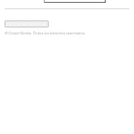
Política de privacidad y datos
Términos y Condiciones
Abrir modal de cookies
© Octant Hotels. Todos los derechos reservados.