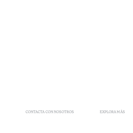
CONTACTA CON NOSOTROS
EXPLORA MÁS
+351 266 248 530
Preguntas 
Herdade do Perdiganito, Lt
Códigos G