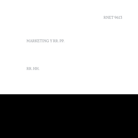
52 Nossa Senhora de
Agenda
Machede, Évora, Portugal
info-evora@octanthotels.com
RNET 9613
reservations-
evora@octanthotels.com
Reclutami
MARKETING Y RR. PP.
Libro de r
Centro de 
Canal de d
marketing@octanthotels.com
RR. HH.
rh@octanthotels.com