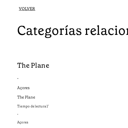
VOLVER
Categorías relaci
The Plane
•
Açores
The Plane
Tiempo de lectura
1
’
•
Açores