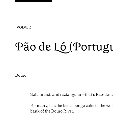
VOLVER
Pão de Ló (Portug
•
Douro
Soft, moist, and rectangular—that’s Pão-de-L
For many, it is the best sponge cake in the wor
bank of the Douro River.