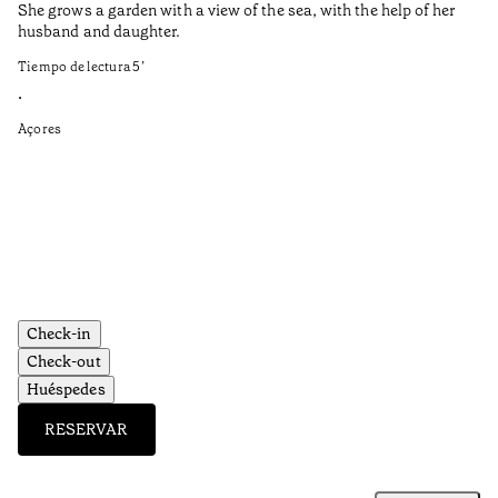
She grows a garden with a view of the sea, with the help of her
bo
husband and daughter.
Ma
so
Tiempo de lectura
5
’
an
is
•
Açores
Ti
•
Aç
Check-in
Check-out
Huéspedes
RESERVAR