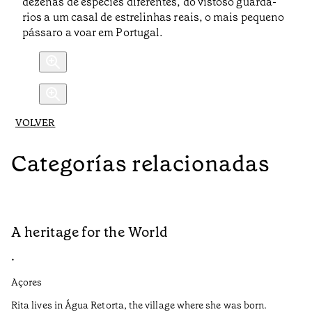
dezenas de espécies diferentes, do vistoso guarda-
rios a um casal de estrelinhas reais, o mais pequeno
pássaro a voar em Portugal.
VOLVER
Categorías relacionadas
A heritage for the World
L
•
•
Açores
Aç
Rita lives in Água Retorta, the village where she was born.
Hi