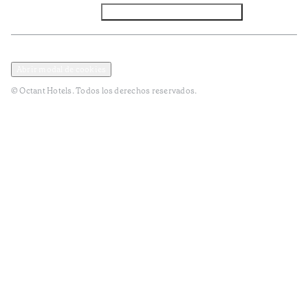
Facebook
Instagram
Suscribirse al NEWSLETTER
Política de privacidad y datos
Términos y Condiciones
Abrir modal de cookies
© Octant Hotels. Todos los derechos reservados.