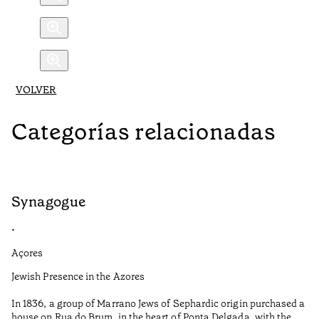
VOLVER
Categorías relacionadas
Synagogue
R
•
•
Açores
Al
Jewish Presence in the Azores
Fe
to
In 1836, a group of Marrano Jews of Sephardic origin purchased a
Ti
house on Rua do Brum, in the heart of Ponta Delgada, with the