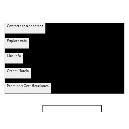
Contacta con nosotros
Explora más
Más info
Octant Hotels
Premios y Certificaciones
Facebook
Instagram
Suscribirse al NEWSLETTER
Política de privacidad y datos
Términos y Condiciones