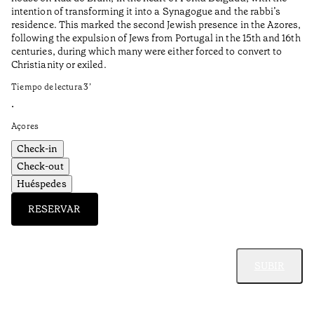
intention of transforming it into a Synagogue and the rabbi’s
•
residence. This marked the second Jewish presence in the Azores,
Al
following the expulsion of Jews from Portugal in the 15th and 16th
centuries, during which many were either forced to convert to
Christianity or exiled.
Tiempo de lectura
3
’
•
Açores
Check-in
Check-out
Huéspedes
RESERVAR
SUBIR