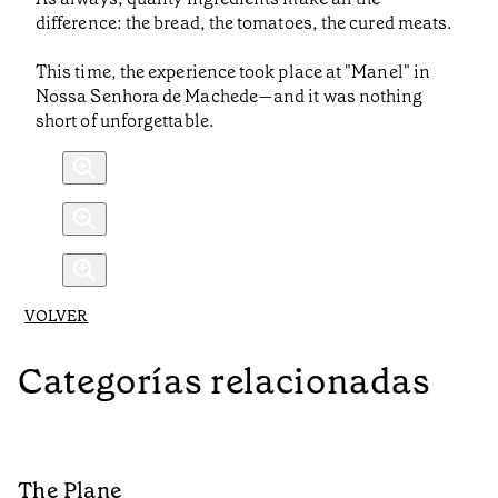
difference: the bread, the tomatoes, the cured meats.
This time, the experience took place at "Manel" in
Nossa Senhora de Machede—and it was nothing
short of unforgettable.
VOLVER
Categorías relacionadas
The Plane
B