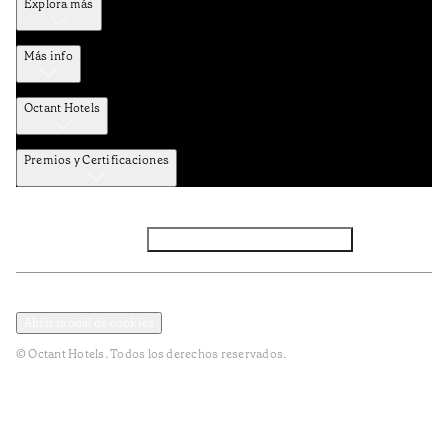
Explora más
Más info
Octant Hotels
Premios y Certificaciones
Facebook
Instagram
Suscribirse al NEWSLETTER
Política de privacidad y datos
Términos y Condiciones
Abrir modal de cookies
© Octant Hotels. Todos los derechos reservados.