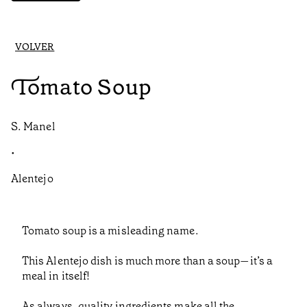
VOLVER
Tomato Soup
S. Manel
•
Alentejo
Tomato soup is a misleading name.
This Alentejo dish is much more than a soup—it’s a
meal in itself!
As always, quality ingredients make all the