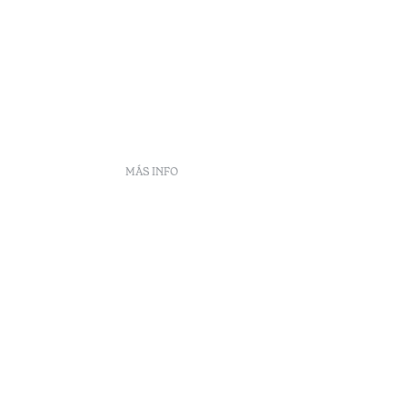
MÁS INFO
frecuentes
DS
ento
eclamaciones
Arbitraje
enúncias