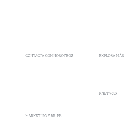
CONTACTA CON NOSOTROS
EXPLORA MÁS
+351 266 248 530
Preguntas 
Herdade do Perdiganito, Lt
Códigos G
52 Nossa Senhora de
Agenda
Machede, Évora, Portugal
info-evora@octanthotels.com
RNET 9613
reservations-
evora@octanthotels.com
Reclutami
MARKETING Y RR. PP.
Libro de r
Centro de 
Canal de d
marketing@octanthotels.com