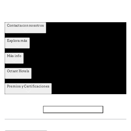
Contacta con nosotros
Explora más
Más info
Octant Hotels
Premios y Certificaciones
Facebook
Instagram
Suscribirse al NEWSLETTER
Política de privacidad y datos
Términos y Condiciones