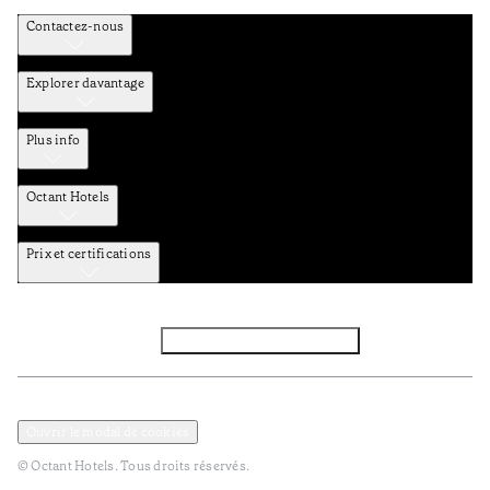
Contactez-nous
Explorer davantage
Plus info
Octant Hotels
Prix et certifications
Facebook
Instagram
S’abonner à la newsletter
Politique de confidentialité et de données
Termes et Conditions
Ouvrir le modal de cookies
© Octant Hotels. Tous droits réservés.