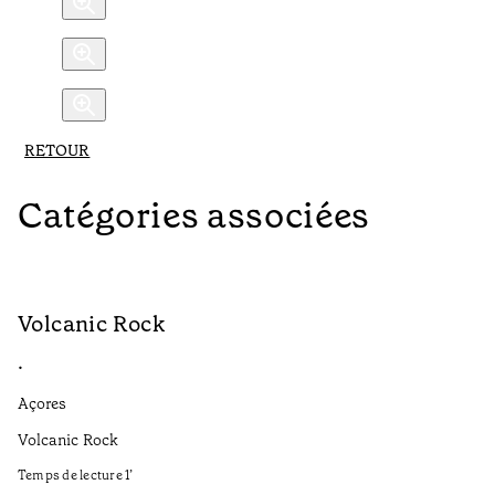
RETOUR
Catégories associées
Volcanic Rock
V
•
•
Açores
Aç
Volcanic Rock
We
in
Temps de lecture
1
’