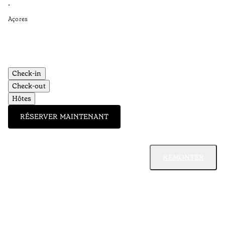
Te
•
•
Açores
Aç
Check-in
Check-out
Hôtes
RÉSERVER MAINTENANT
REMONTER