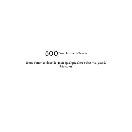
500
Erreur Interne du Serveur
Nous sommes désolés, mais quelque chose s'est mal passé.
Réessayer