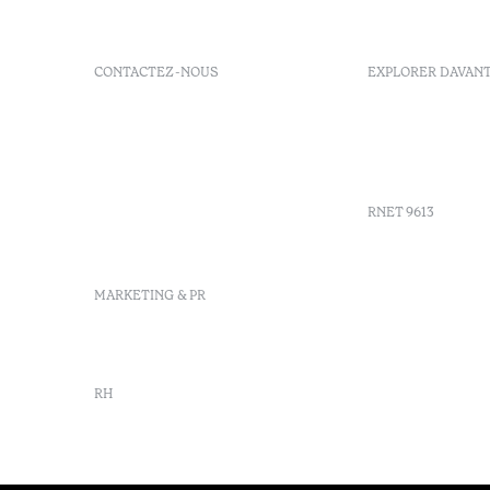
CONTACTEZ-NOUS
EXPLORER DAVAN
+351 266 248 530
FAQs
Herdade do Perdiganito, Lt
GDS Code
52 Nossa Senhora de
Agenda
Machede, Évora, Portugal
info-evora@octanthotels.com
RNET 9613
reservations-
evora@octanthotels.com
Recruteme
MARKETING & PR
Livre de r
Centre d'a
Canal de d
marketing@octanthotels.com
RH
rh@octanthotels.com