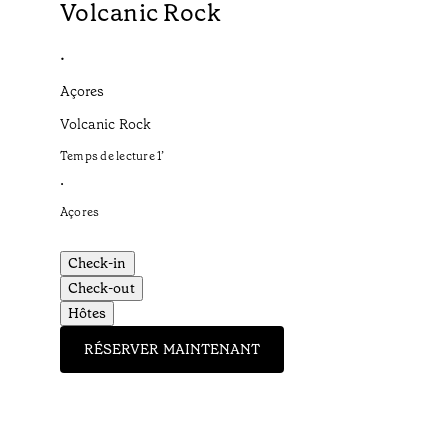
Volcanic Rock
•
Açores
Volcanic Rock
Temps de lecture
1
’
•
Açores
Check-in
Check-out
Hôtes
RÉSERVER MAINTENANT