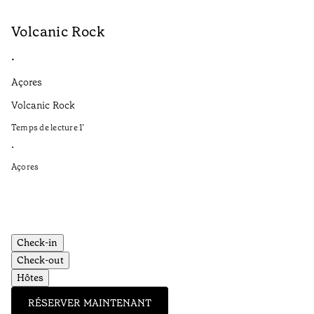
Volcanic Rock
V
•
•
Açores
Aç
Volcanic Rock
We
in
Temps de lecture
1
’
Te
•
•
Açores
Aç
Check-in
Check-out
Hôtes
RÉSERVER MAINTENANT