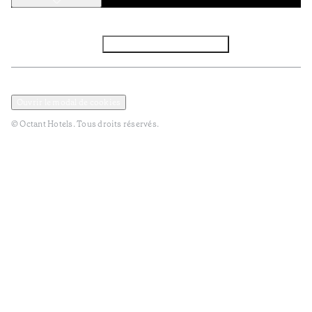
Facebook
Instagram
S’abonner à la newsletter
Politique de confidentialité et de données
Termes et Conditions
Ouvrir le modal de cookies
© Octant Hotels. Tous droits réservés.