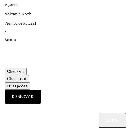
Açores
Aç
Volcanic Rock
Fo
Et
Tiempo de lectura
1
’
Ti
•
•
Açores
Aç
Check-in
Check-out
Huéspedes
RESERVAR
SUBIR