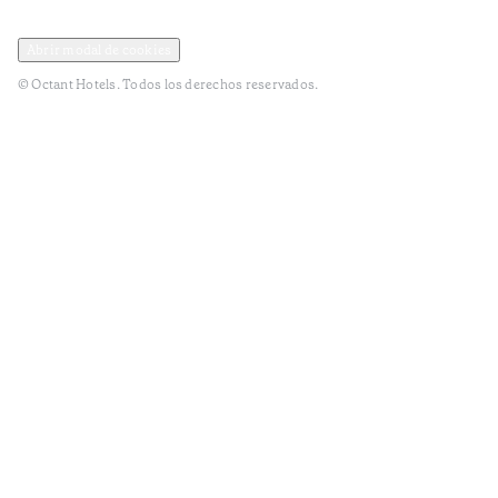
Política de privacidad y datos
Términos y Condiciones
Abrir modal de cookies
© Octant Hotels. Todos los derechos reservados.