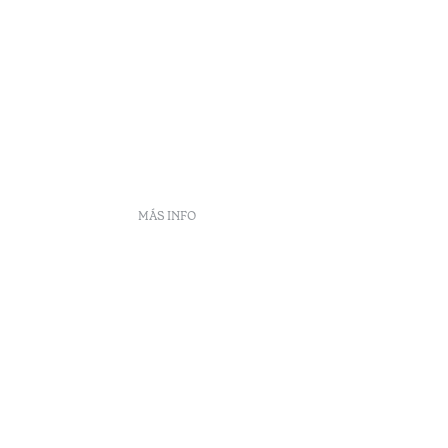
MÁS INFO
frecuentes
DS
ento
eclamaciones
Arbitraje