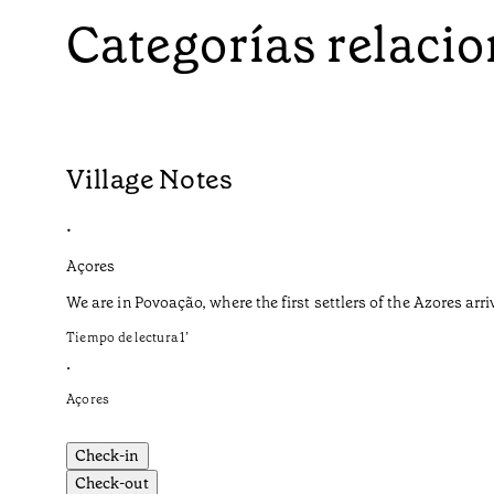
Categorías relaci
Village Notes
•
Açores
We are in Povoação, where the first settlers of the Azores arri
Tiempo de lectura
1
’
•
Açores
Check-in
Check-out