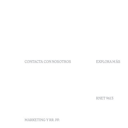
CONTACTA CON NOSOTROS
EXPLORA MÁS
+351 266 248 530
Preguntas 
Herdade do Perdiganito, Lt
Códigos G
52 Nossa Senhora de
Agenda
Machede, Évora, Portugal
info-evora@octanthotels.com
RNET 9613
reservations-
evora@octanthotels.com
Reclutami
MARKETING Y RR. PP.
Libro de r
Centro de 