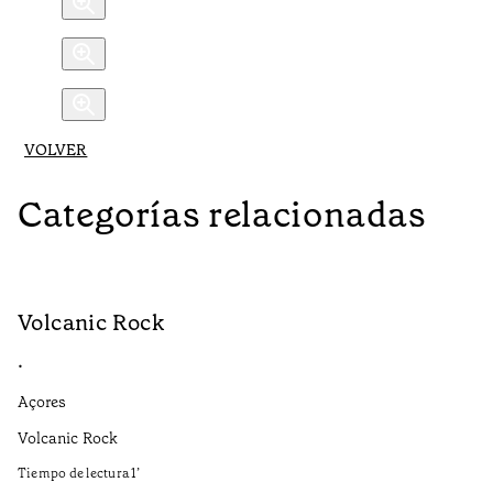
VOLVER
Categorías relacionadas
Volcanic Rock
V
•
•
Açores
Aç
Volcanic Rock
We
in
Tiempo de lectura
1
’