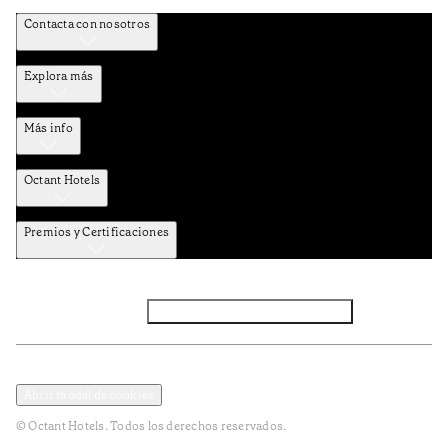
Contacta con nosotros
Explora más
Más info
Octant Hotels
Premios y Certificaciones
Facebook
Instagram
Suscribirse al NEWSLETTER
Política de privacidad y datos
Términos y Condiciones
Abrir modal de cookies
© Octant Hotels. Todos los derechos reservados.