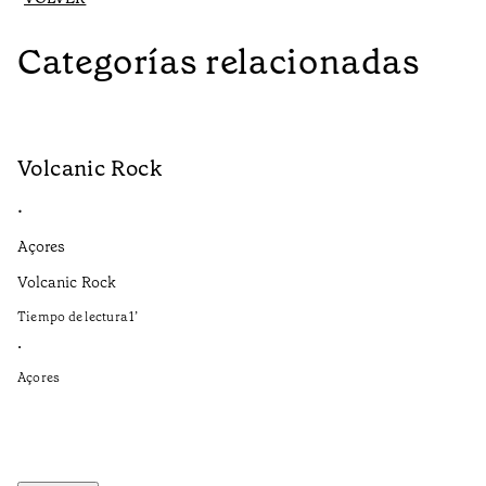
Categorías relacionadas
Volcanic Rock
V
•
•
Açores
Aç
Volcanic Rock
We
in
Tiempo de lectura
1
’
Ti
•
•
Açores
Aç