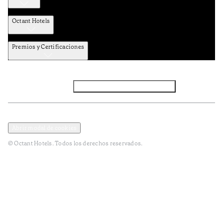
Octant Hotels
Premios y Certificaciones
Facebook
Instagram
Suscribirse al NEWSLETTER
Política de privacidad y datos
Términos y Condiciones
Abrir modal de cookies
© Octant Hotels. Todos los derechos reservados.