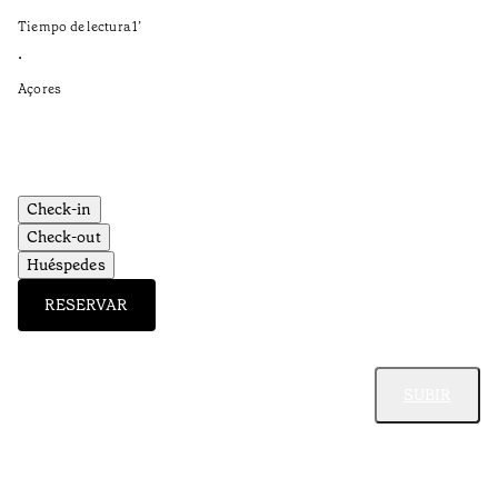
in
Tiempo de lectura
1
’
Ti
•
•
Açores
Aç
Check-in
Check-out
Huéspedes
RESERVAR
SUBIR