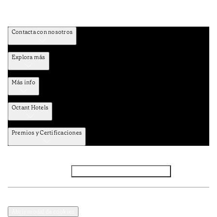
Contacta con nosotros
Explora más
Más info
Octant Hotels
Premios y Certificaciones
Facebook
Instagram
Suscribirse al NEWSLETTER
Política de privacidad y datos
Términos y Condiciones
Abrir modal de cookies