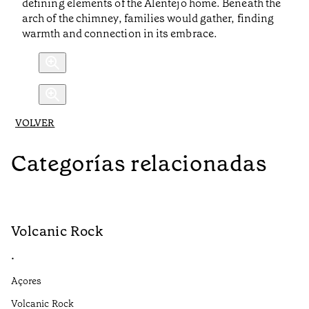
defining elements of the Alentejo home. Beneath the
arch of the chimney, families would gather, finding
warmth and connection in its embrace.
VOLVER
Categorías relacionadas
Volcanic Rock
V
•
•
Açores
Aç
Volcanic Rock
We